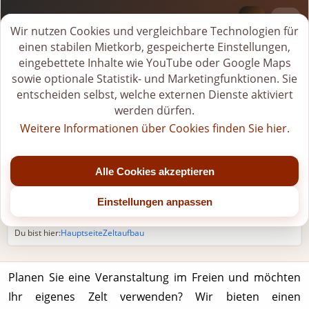
BI-VERLEIH.DE
M
Wir nutzen Cookies und vergleichbare Technologien für
i
einen stabilen Mietkorb, gespeicherte Einstellungen,
Tel.
+49 (0)176-20268581
e
eingebettete Inhalte wie YouTube oder Google Maps
Jetzt geöffnet
t
sowie optionale Statistik- und Marketingfunktionen. Sie
k
entscheiden selbst, welche externen Dienste aktiviert
Mo - Fr: 07:00 - 22:00 Uhr (bis Jahresende)
o
Sa: 07:00 - 20:00 Uhr (nach 15:00 Uhr nur nach Vereinbarung)
werden dürfen.
r
So/Feiertage: nur für gebuchte Veranstaltungen
Weitere Informationen über Cookies finden Sie hier.
b
Mittagspause: 11:00 - 12:00 Uhr
ö
f
Alle Cookies akzeptieren
Zeltaufbau-Service
f
n
Einstellungen anpassen
e
n
Du bist hier:
Hauptseite
Zeltaufbau
Planen Sie eine Veranstaltung im Freien und möchten
Ihr eigenes Zelt verwenden? Wir bieten einen