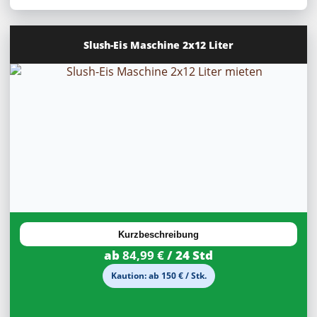
Slush-Eis Maschine 2x12 Liter
20%
Rabatt
Kurzbeschreibung
ab
84,99 €
/ 24 Std
Kaution: ab 150 € / Stk.