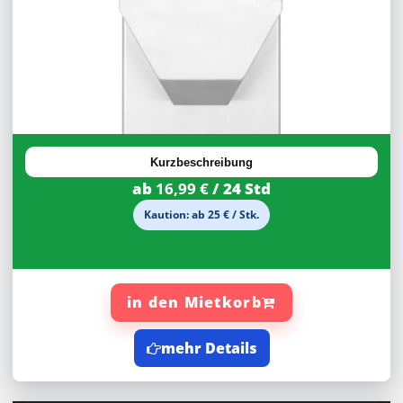
30%
Rabatt
Kurzbeschreibung
ab
16,99 €
/ 24 Std
Kaution: ab 25 € / Stk.
in den Mietkorb
mehr Details