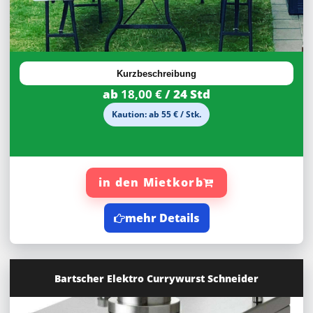
27,92%
Rabatt
Kurzbeschreibung
ab
18,00 €
/ 24 Std
Kaution: ab 55 € / Stk.
in den Mietkorb
mehr Details
Bartscher Elektro Currywurst Schneider