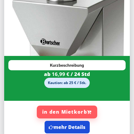
30%
Rabatt
Kurzbeschreibung
ab
16,99 €
/ 24 Std
Kaution: ab 25 € / Stk.
in den Mietkorb
mehr Details