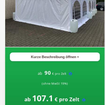
Kurze Beschreibung öffnen
90
ab
€ pro Zelt
(ohne MwSt 19%)
107.1
ab
€ pro Zelt