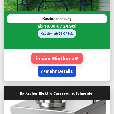
27,92%
Rabatt
Kurzbeschreibung
ab
18,00 €
/ 24 Std
Kaution: ab 55 € / Stk.
in den Mietkorb
mehr Details
Bartscher Elektro Currywurst Schneider