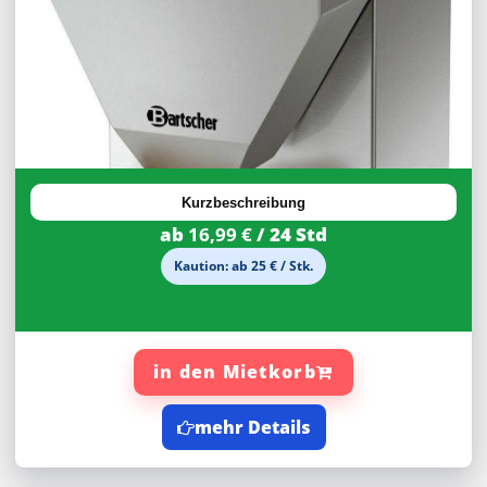
30%
Rabatt
Kurzbeschreibung
ab
16,99 €
/ 24 Std
Kaution: ab 25 € / Stk.
in den Mietkorb
mehr Details