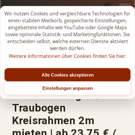
BI-VERLEIH.DE
M
Wir nutzen Cookies und vergleichbare Technologien für
i
einen stabilen Mietkorb, gespeicherte Einstellungen,
Tel.
+49 (0)176-20268581
e
eingebettete Inhalte wie YouTube oder Google Maps
Jetzt geschlossen
t
sowie optionale Statistik- und Marketingfunktionen. Sie
k
entscheiden selbst, welche externen Dienste aktiviert
Mo - Fr: 07:00 - 22:00 Uhr (bis Jahresende)
o
Sa: 07:00 - 20:00 Uhr (nach 15:00 Uhr nur nach Vereinbarung)
werden dürfen.
r
So/Feiertage: nur für gebuchte Veranstaltungen
Weitere Informationen über Cookies finden Sie hier.
b
Mittagspause: 11:00 - 12:00 Uhr
ö
f
Alle Cookies akzeptieren
Herzförmiger Gold
f
n
Einstellungen anpassen
Hochzeitsbogen /
e
n
Traubogen
Kreisrahmen 2m
mieten | ab 23,75 € /