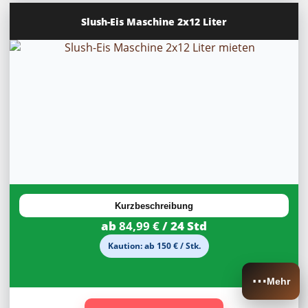
Slush-Eis Maschine 2x12 Liter
20%
Rabatt
Kurzbeschreibung
ab
84,99 €
/ 24 Std
Kaution: ab 150 € / Stk.
⋯
Mehr