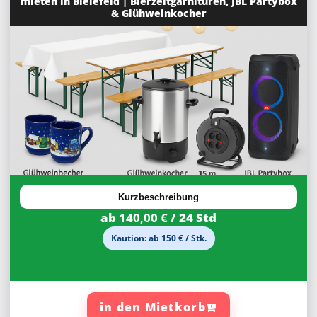
mieten in Bielefeld | Bierzeltgarnituren, JBL Partybox
& Glühweinkocher
Kurzbeschreibung
ab
140,00 €
/ 24 Std
Kaution: ab 150 € / Stk.
in den Mietkorb