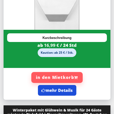
30%
Rabatt
Kurzbeschreibung
ab
16,99 €
/ 24 Std
Kaution: ab 25 € / Stk.
in den Mietkorb
mehr Details
Winterpaket mit Glühwein & Musik für 24 Gäste