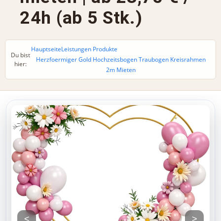
24h (ab 5 Stk.)
Hauptseite
Leistungen Produkte
Du bist
Herzfoermiger Gold Hochzeitsbogen Traubogen Kreisrahmen
hier:
2m Mieten
<
>