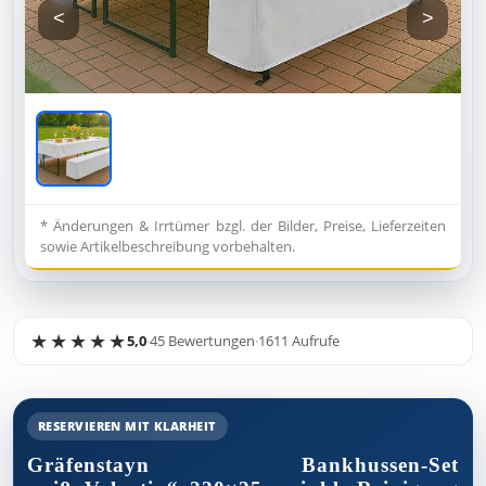
<
>
* Änderungen & Irrtümer bzgl. der Bilder, Preise, Lieferzeiten
sowie Artikelbeschreibung vorbehalten.
5,0
·
45 Bewertungen
·
1611 Aufrufe
RESERVIEREN MIT KLARHEIT
Gräfenstayn Bankhussen-Set