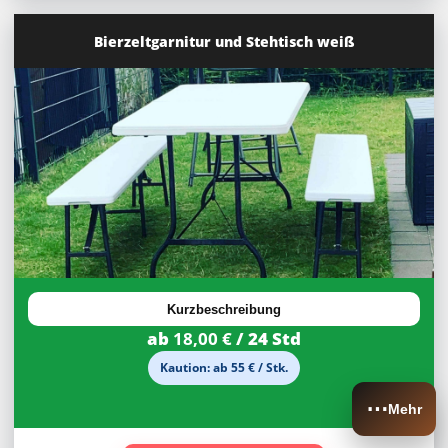
Bierzeltgarnitur und Stehtisch weiß
27,92%
Rabatt
Kurzbeschreibung
ab
18,00 €
/ 24 Std
Kaution: ab 55 € / Stk.
⋯
Mehr