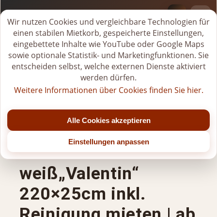
BI-VERLEIH.DE
M
Wir nutzen Cookies und vergleichbare Technologien für
i
einen stabilen Mietkorb, gespeicherte Einstellungen,
Tel.
+49 (0)176-20268581
e
eingebettete Inhalte wie YouTube oder Google Maps
Jetzt geöffnet
t
sowie optionale Statistik- und Marketingfunktionen. Sie
k
entscheiden selbst, welche externen Dienste aktiviert
Mo - Fr: 07:00 - 22:00 Uhr (bis Jahresende)
o
Sa: 07:00 - 20:00 Uhr (nach 15:00 Uhr nur nach Vereinbarung)
werden dürfen.
r
So/Feiertage: nur für gebuchte Veranstaltungen
Weitere Informationen über Cookies finden Sie hier.
b
Mittagspause: 11:00 - 12:00 Uhr
ö
f
Alle Cookies akzeptieren
Gräfenstayn
f
n
Einstellungen anpassen
Bankhussen-Set
e
n
weiß„Valentin“
220×25cm inkl.
Reinigung mieten | ab