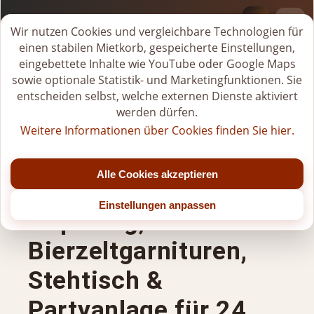
BI-VERLEIH.DE
M
Wir nutzen Cookies und vergleichbare Technologien für
i
einen stabilen Mietkorb, gespeicherte Einstellungen,
Tel.
+49 (0)176-20268581
e
eingebettete Inhalte wie YouTube oder Google Maps
Jetzt geöffnet
t
sowie optionale Statistik- und Marketingfunktionen. Sie
k
entscheiden selbst, welche externen Dienste aktiviert
Mo - Fr: 07:00 - 22:00 Uhr (bis Jahresende)
o
Sa: 07:00 - 20:00 Uhr (nach 15:00 Uhr nur nach Vereinbarung)
werden dürfen.
r
So/Feiertage: nur für gebuchte Veranstaltungen
Weitere Informationen über Cookies finden Sie hier.
b
Mittagspause: 11:00 - 12:00 Uhr
ö
f
Alle Cookies akzeptieren
Faltpavillon 3x6,
f
n
Einstellungen anpassen
Hüpfburg,
e
n
Bierzeltgarnituren,
Stehtisch &
Partyanlage für 24