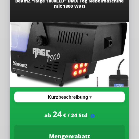
BeamZ "Rage 1800LED" DMX Fog Nebelmaschine
mit 1800 Watt
Kurzbeschreibung
24
ab
€ / 24 Std
Mengenrabatt