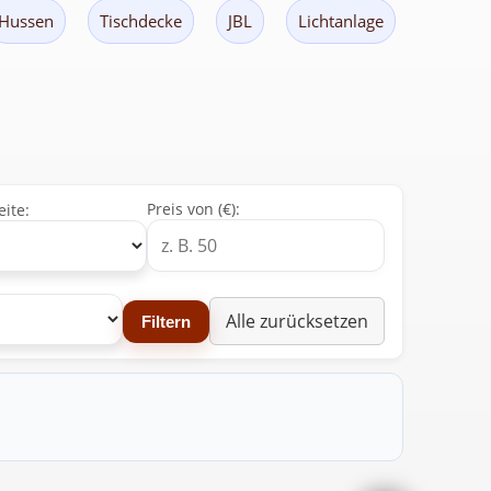
Hussen
Tischdecke
JBL
Lichtanlage
Preis von (€):
eite:
Alle zurücksetzen
Filtern