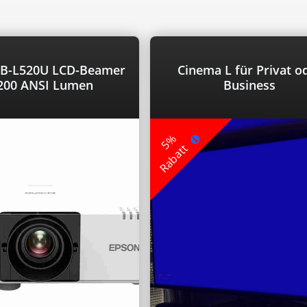
EB-L520U LCD-Beamer
Cinema L für Privat o
200 ANSI Lumen
Business
5%
Rabatt