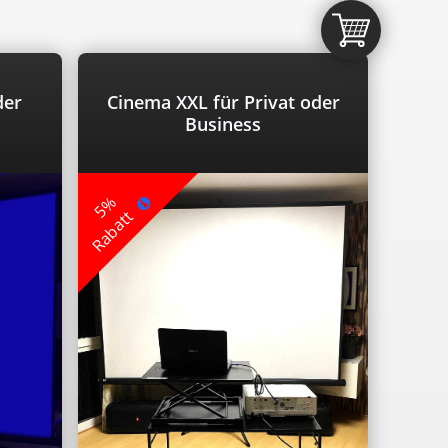
der
Cinema XXL für Privat oder
Business
5%
Rabatt