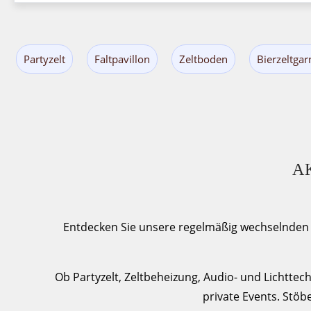
Stehtisch
Tisch
Partyzelt
Faltpavillon
Zeltboden
Bierzeltgar
Bank
Barhocker
Stühle
A
Bankettstuhl
Bierzeltgarnitur
Entdecken Sie unsere regelmäßig wechselnden A
Stuhlhusse
Bierzeltgarniturhusse
Ob Partyzelt, Zeltbeheizung, Audio- und Lichtte
private Events. Stöb
Stehtischhussen