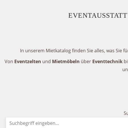
Marktschirm
Alle Sonnenschirme
EVENTAUSSTATTU
Dekoration
Dekoration
In unserem Mietkatalog finden Sie alles, was Sie f
Tischdekoration
Von
Eventzelten
und
Mietmöbeln
über
Eventtechnik
bi
Partyzubehör
un
Textilien
Servietten
Schleifenbänder
S
Möbel
Mobiliar