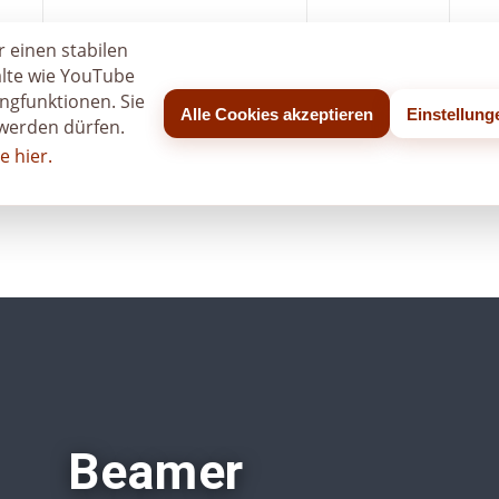
age
So funktioniert die Anfrage
Eventgalerie
Log
 einen stabilen
alte wie YouTube
ngfunktionen. Sie
Alle Cookies akzeptieren
Einstellun
 werden dürfen.
e hier.
Beamer