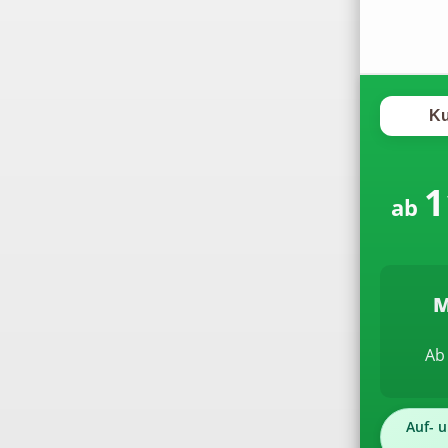
Nur Zeltaufbau-Service
Gläser & Geschirr
Übersicht
Ku
Besteck
Trink- & Biergläser
1
ab
Sekt- & Weingläser
Cocktail- &
Longdrinkgläser
M
Tassen & Becher
Ab 
(Heißgetränke)
Karaffen & Kannen
Auf- u