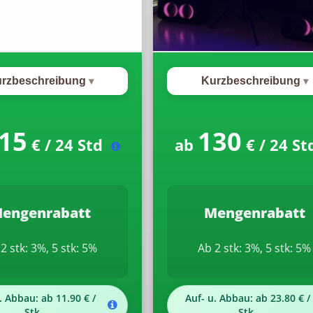
rzbeschreibung
Kurzbeschreibung
15
130
€ / 24 Std
ab
€ / 24 S
engenrabatt
Mengenrabatt
2 stk: 3%, 5 stk: 5%
Ab 2 stk: 3%, 5 stk: 5%
. Abbau: ab 11.90 € /
Auf- u. Abbau: ab 23.80 € /
Stk.
Stk.