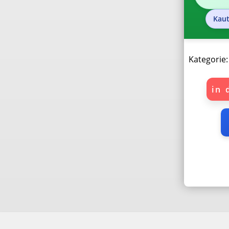
Zubehör & Sonstiges
Kaut
Speiseteller 26–27 cm
Suppen-/Pastateller
Kategorie
Dessert-/Kuchenteller
in 
Brot-/Beilagenteller
Schüsseln & Schalen
Platten & Etageren
Auflaufformen &
Gratin
Aschenbecher
Sonnenschirm &