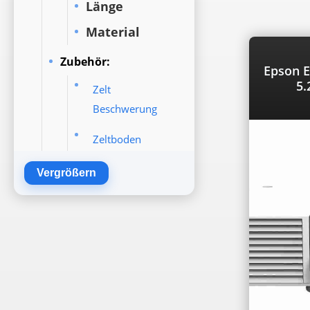
Länge
Material
Zubehör:
Epson 
5.
Zelt
Beschwerung
Zeltboden
Zeltbeheizung
Vergrößern
Partyzubehör
Veranstaltungstec
hnik
Campingzelte