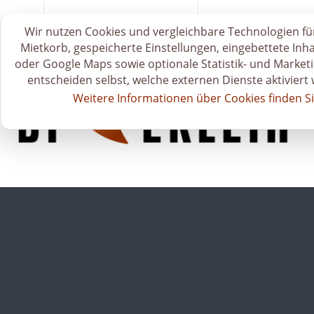
S
zum Mietkatalog 🗂️
🛒 Mietkorb & Anfr
Wir nutzen Cookies und vergleichbare Technologien für
t
Mietkorb, gespeicherte Einstellungen, eingebettete Inh
a
oder Google Maps sowie optionale Statistik- und Marketi
r
entscheiden selbst, welche externen Dienste aktiviert
t
Weitere Informationen über Cookies finden Si
s
e
i
t
e