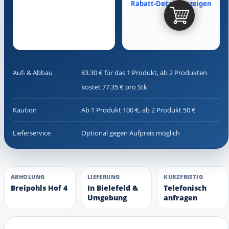
Rabatt-Details anzeigen
Auf- & Abbau
83.30 € für das 1 Produkt, ab 2 Produkten
kostet 77.35 € pro Stk
Kaution
Ab 1 Produkt 100 €, ab 2 Produkt 50 €
Lieferservice
Optional gegen Aufpreis möglich
ABHOLUNG
LIEFERUNG
KURZFRISTIG
Breipohls Hof 4
In Bielefeld &
Telefonisch
Umgebung
anfragen