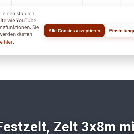
age
So funktioniert die Anfrage
Eventgalerie
Log
 einen stabilen
alte wie YouTube
ngfunktionen. Sie
Alle Cookies akzeptieren
Einstellun
 werden dürfen.
e hier.
Festzelt, Zelt 3x8m mi