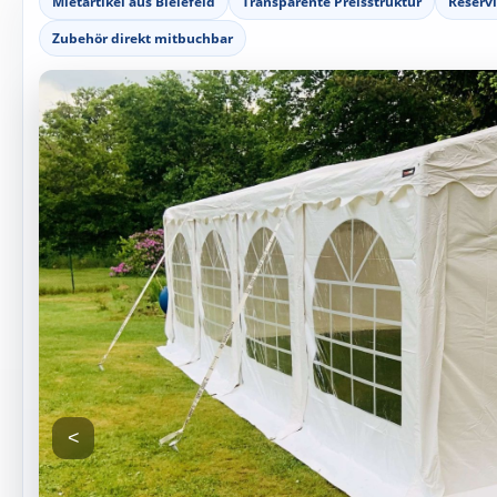
Mietartikel aus Bielefeld
Transparente Preisstruktur
Reserv
Zubehör direkt mitbuchbar
<