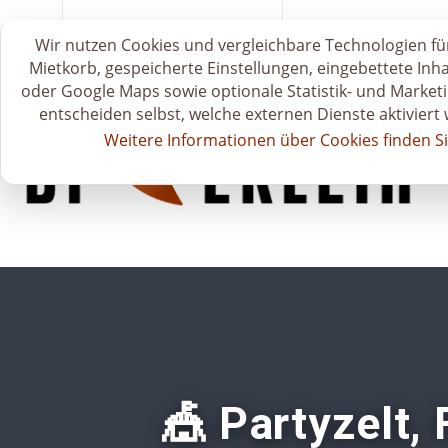
S
zum Mietkatalog 🗂️
🛒 Mietkorb & Anfr
Wir nutzen Cookies und vergleichbare Technologien für
t
Mietkorb, gespeicherte Einstellungen, eingebettete Inh
a
oder Google Maps sowie optionale Statistik- und Marketi
r
entscheiden selbst, welche externen Dienste aktiviert
t
Weitere Informationen über Cookies finden Si
s
e
i
t
e
🎪 Partyzelt, 