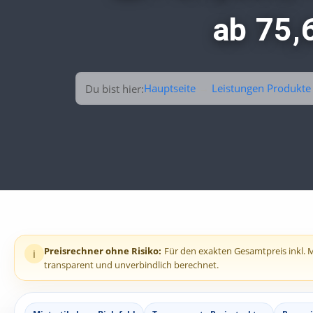
ab 75,6
Hauptseite
→
Leistungen Produkte
Du bist hier:
Preisrechner ohne Risiko:
Für den exakten Gesamtpreis inkl. Me
i
transparent und unverbindlich berechnet.