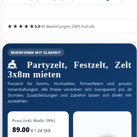
5,0
·
45 Bewertungen
·
2095 Aufrufe
RESERVIEREN MIT KLARHEIT
🎪 Partyzelt, Festzelt, Zelt
3x8m mieten
Passend für Events, Hochzeiten, Firmenfeiern und private
Veranstaltungen. Alle Preise verstehen sich transparent pro 24
Stunden, Zusatzleistungen und Zubehör lassen sich direkt mit
auswählen.
Preis (inkl. MwSt. 19%)
89.00
€ / 24 Std.