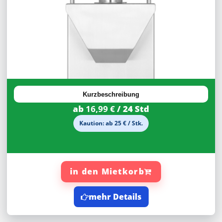
30%
Rabatt
Kurzbeschreibung
ab
16,99 €
/ 24 Std
Kaution: ab 25 € / Stk.
in den Mietkorb
mehr Details