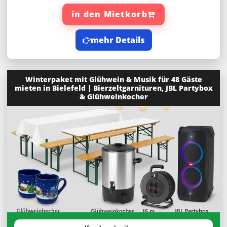
in den Mietkorb
mehr Details
Winterpaket mit Glühwein & Musik für 48 Gäste
mieten in Bielefeld | Bierzeltgarnituren, JBL Partybox
& Glühweinkocher