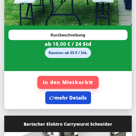
27,92%
Rabatt
Kurzbeschreibung
ab
18,00 €
/ 24 Std
Kaution: ab 55 € / Stk.
in den Mietkorb
mehr Details
Bartscher Elektro Currywurst Schneider