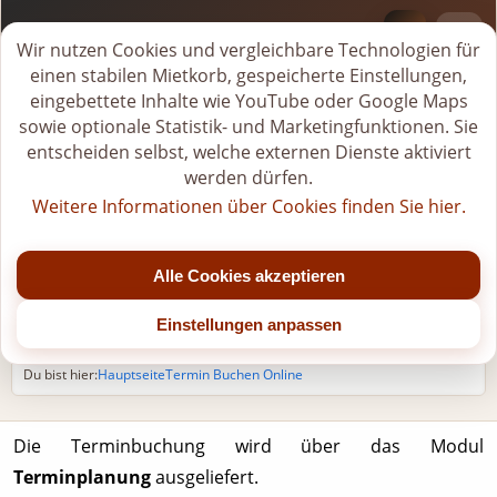
BI-VERLEIH.DE
M
Wir nutzen Cookies und vergleichbare Technologien für
i
einen stabilen Mietkorb, gespeicherte Einstellungen,
Tel.
+49 (0)176-20268581
e
eingebettete Inhalte wie YouTube oder Google Maps
Jetzt geöffnet
t
sowie optionale Statistik- und Marketingfunktionen. Sie
k
entscheiden selbst, welche externen Dienste aktiviert
Mo - Fr: 07:00 - 22:00 Uhr (bis Jahresende)
o
Sa: 07:00 - 20:00 Uhr (nach 15:00 Uhr nur nach Vereinbarung)
werden dürfen.
r
So/Feiertage: nur für gebuchte Veranstaltungen
Weitere Informationen über Cookies finden Sie hier.
b
Mittagspause: 11:00 - 12:00 Uhr
ö
f
Alle Cookies akzeptieren
Termin online buchen
f
n
Einstellungen anpassen
e
n
Du bist hier:
Hauptseite
Termin Buchen Online
Die Terminbuchung wird über das Modul
Terminplanung
ausgeliefert.