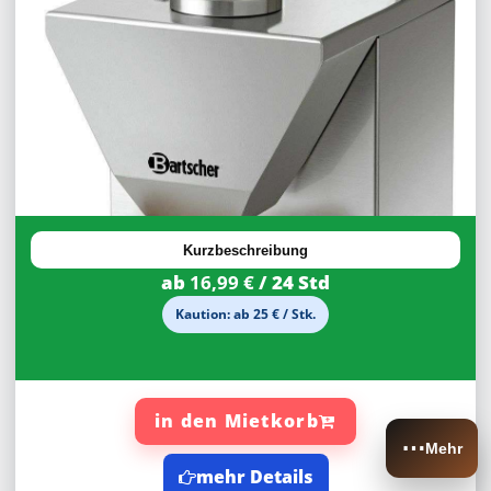
30%
Rabatt
Kurzbeschreibung
ab
16,99 €
/ 24 Std
Kaution: ab 25 € / Stk.
in den Mietkorb
⋯
Mehr
mehr Details