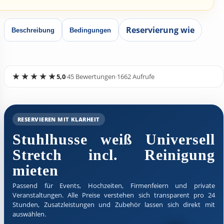
Reservierung wie
Beschreibung
Bedingungen
5,0
·
45 Bewertungen
·
1662 Aufrufe
RESERVIEREN MIT KLARHEIT
Stuhlhusse weiß Universell
Stretch incl. Reinigung
mieten
Passend für Events, Hochzeiten, Firmenfeiern und private
Veranstaltungen. Alle Preise verstehen sich transparent pro 24
Stunden, Zusatzleistungen und Zubehör lassen sich direkt mit
auswählen.