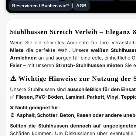
Reservieren / Buchen wie?
AGB
Stuhlhussen Stretch Verleih – Eleganz 
Wenn Sie ein stilvolles Ambiente für Ihre Veransta
Miete
die perfekte Wahl. Unsere
weißen Stuhlhuss
Armlehnen
an und sorgen für eine edle, einheitliche 
Feier
– mit unseren
Stretch-Stuhlhussen mieten
Sie e
⚠️ Wichtige Hinweise zur Nutzung der 
Unsere Stuhlhussen sind
ausschließlich für den Einsa
✅
Fliesen, PVC-Böden, Laminat, Parkett, Vinyl, Tepp
❌
Nicht geeignet für:
🚫
Asphalt, Schotter, Beton, Rasen oder andere une
Sollten die Stuhlhussen dennoch auf ungeeignet
Schäden kommen. Um Diskussionen über eventuelle 