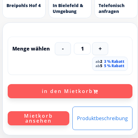
Breipohls Hof 4
In Bielefeld &
Telefonisch
Umgebung
anfragen
Menge wählen
1
-
+
ab
2
3 % Rabatt
ab
5
5 % Rabatt
in den Mietkorb
Mietkorb
Produktbeschreibung
ansehen