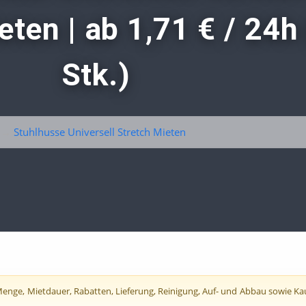
ten | ab 1,71 € / 24h
Stk.)
→
Stuhlhusse Universell Stretch Mieten
nge, Mietdauer, Rabatten, Lieferung, Reinigung, Auf- und Abbau sowie Kautio