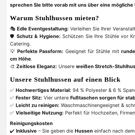
sprechen Sie bitte vorab mit uns über eine möglic
Warum Stuhlhussen mieten?
🎭
Edle Eventgestaltung:
Verleihen Sie Ihrer Veranstal
🛡️
Schutz & Hygiene:
Schützen Sie Ihre Stühle vor K
Catering.
💡
Perfekte Passform:
Geeignet für Stühle mit
runde
cm Höhe
.
🎨
Zeitlose Eleganz:
Unsere
weißen Stretch-Stuhlhu
Unsere Stuhlhussen auf einen Blick
✅
Hochwertiges Material:
94 % Polyester & 6 % Spande
✅
Fester Sitz:
Vier untere
Fußtaschen sorgen für stab
✅
Leicht zu reinigen:
Waschmaschinengeeignet & schn
✅
Vielseitige Nutzung:
Perfekt für Hochzeiten, Firmen
Reinigungskosten
✔️
Inklusive
– Sie geben die
Hussen
einfach nach dem 