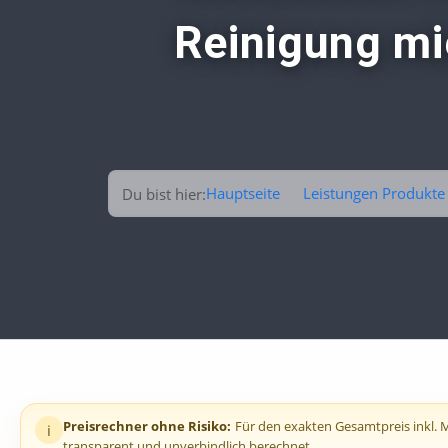
Reinigung mie
Hauptseite
→
Leistungen Produkte
Du bist hier:
Preisrechner ohne Risiko:
Für den exakten Gesamtpreis inkl. Me
i
transparent und unverbindlich berechnet.