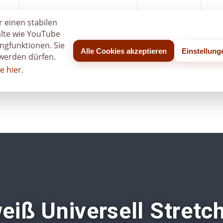
age
So funktioniert die Anfrage
Eventgalerie
Log
 einen stabilen
alte wie YouTube
ngfunktionen. Sie
Alle Cookies akzeptieren
Einstellun
 werden dürfen.
e hier.
iß Universell Stretch