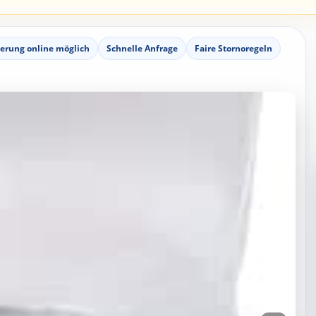
ierung online möglich
Schnelle Anfrage
Faire Stornoregeln