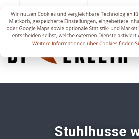
S
zum Mietkatalog 🗂️
🛒 Mietkorb & Anfr
Wir nutzen Cookies und vergleichbare Technologien für
t
Mietkorb, gespeicherte Einstellungen, eingebettete Inh
a
oder Google Maps sowie optionale Statistik- und Marketi
r
entscheiden selbst, welche externen Dienste aktiviert
t
Weitere Informationen über Cookies finden Si
s
e
i
t
e
Stuhlhusse we