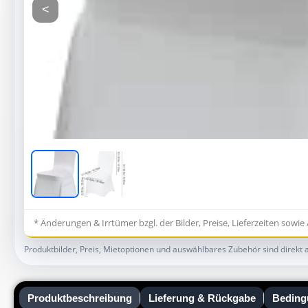
<
* Änderungen & Irrtümer bzgl. der Bilder, Preise, Lieferzeiten sowi
Produktbilder, Preis, Mietoptionen und auswählbares Zubehör sind direkt 
Produktbeschreibung
Lieferung & Rückgabe
Beding