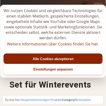
BI-VERLEIH.DE
M
Wir nutzen Cookies und vergleichbare Technologien für
i
einen stabilen Mietkorb, gespeicherte Einstellungen,
Tel.
+49 (0)176-20268581
e
eingebettete Inhalte wie YouTube oder Google Maps
Jetzt geöffnet
t
sowie optionale Statistik- und Marketingfunktionen. Sie
k
entscheiden selbst, welche externen Dienste aktiviert
Mo - Fr: 07:00 - 22:00 Uhr (bis Jahresende)
o
Sa: 07:00 - 20:00 Uhr (nach 15:00 Uhr nur nach Vereinbarung)
werden dürfen.
r
So/Feiertage: nur für gebuchte Veranstaltungen
Weitere Informationen über Cookies finden Sie hier.
b
Mittagspause: 11:00 - 12:00 Uhr
ö
f
Alle Cookies akzeptieren
Winterpaket |
f
n
Einstellungen anpassen
Glühwein- & Musik-
e
n
Set für Winterevents
Du bist hier:
Hauptseite
Leistungen Produkte
Category
Winterpaket