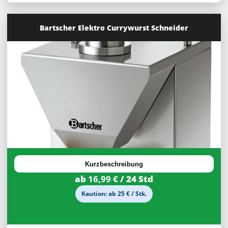
Bartscher Elektro Currywurst Schneider
30%
Rabatt
Kurzbeschreibung
ab
16,99 €
/ 24 Std
Kaution: ab 25 € / Stk.