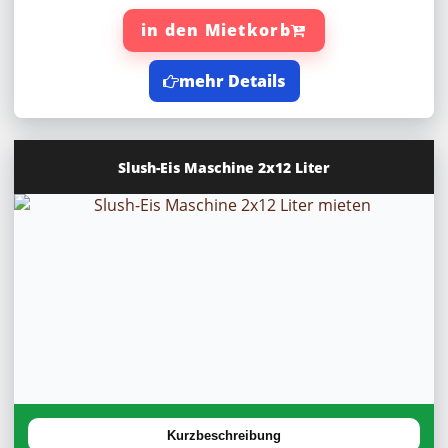
in den Mietkorb
mehr Details
Slush-Eis Maschine 2x12 Liter
20%
Rabatt
Kurzbeschreibung