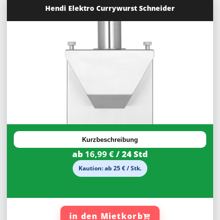
Hendi Elektro Currywurst Schneider
30%
Rabatt
Kurzbeschreibung
ab
16,99 €
/ 24 Std
Kaution: ab 25 € / Stk.
in den Mietkorb