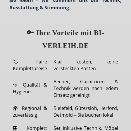
Sie feiern – wir kümmern uns um Technik,
Ausstattung & Stimmung.
🔑 Ihre Vorteile mit BI-
VERLEIH.DE
🏷️ Faire
Klar kosten, keine
Komplettpreise
versteckten Posten
Becher, Garnituren &
🧼 Qualität &
Technik werden nach jedem
Hygiene
Einsatz gereinigt
🌍 Regional &
Bielefeld, Gütersloh, Herford,
zuverlässig
Detmold – Sie buchen lokal
🎛️ Komplett
Set inklusive Technik, Möbel