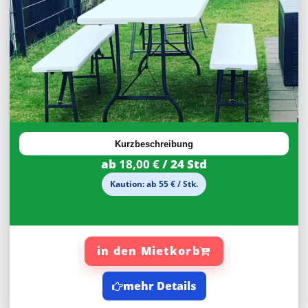
27,92%
Rabatt
Kurzbeschreibung
ab
18,00 €
/ 24 Std
Kaution: ab 55 € / Stk.
in den Mietkorb
mehr Details