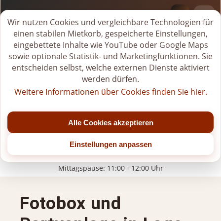
BI-VERLEIH.DE
Deprecated
: Creation of dynamic property
M
Wir nutzen Cookies und vergleichbare Technologien für
Page::$__pages_city_seo_applied is deprecated in
i
einen stabilen Mietkorb, gespeicherte Einstellungen,
/users/tiwrow/www/verleih/modules/pages_city_seo/pr
e
eingebettete Inhalte wie YouTube oder Google Maps
on line
180
t
sowie optionale Statistik- und Marketingfunktionen. Sie
k
entscheiden selbst, welche externen Dienste aktiviert
o
werden dürfen.
r
Weitere Informationen über Cookies finden Sie hier.
b
Tel.
+49 (0)176-20268581
ö
Jetzt geschlossen
f
Alle Cookies akzeptieren
f
Mo - Fr: 07:00 - 22:00 Uhr (bis Jahresende)
n
Einstellungen anpassen
Sa: 07:00 - 20:00 Uhr (nach 15:00 Uhr nur nach Vereinbarung)
e
So/Feiertage: nur für gebuchte Veranstaltungen
n
Mittagspause: 11:00 - 12:00 Uhr
Fotobox und