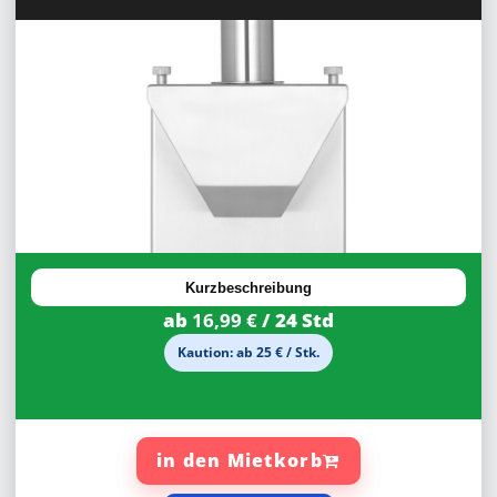
30%
Rabatt
Kurzbeschreibung
ab
16,99 €
/ 24 Std
Kaution: ab 25 € / Stk.
in den Mietkorb