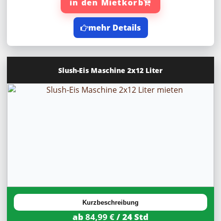
in den Mietkorb
mehr Details
Slush-Eis Maschine 2x12 Liter
20%
Rabatt
Kurzbeschreibung
ab
84,99 €
/ 24 Std