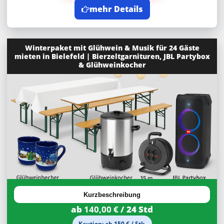
mehr Details
Winterpaket mit Glühwein & Musik für 24 Gäste
mieten in Bielefeld | Bierzeltgarnituren, JBL Partybox
& Glühweinkocher
Kurzbeschreibung
ab
140,00 €
/ 24 Std
Kaution: ab 150 € / Stk.