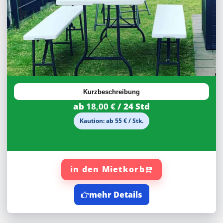
27,92%
Rabatt
Kurzbeschreibung
ab
18,00 €
/ 24 Std
Kaution: ab 55 € / Stk.
in den Mietkorb
mehr Details