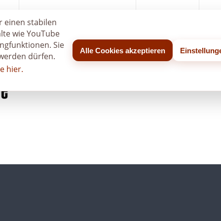
age
So funktioniert die Anfrage
Eventgalerie
Log
_city_seo_applied is deprecated in
/users/tiwrow/www/ver
 einen stabilen
alte wie YouTube
ngfunktionen. Sie
Alle Cookies akzeptieren
Einstellun
 werden dürfen.
e hier.