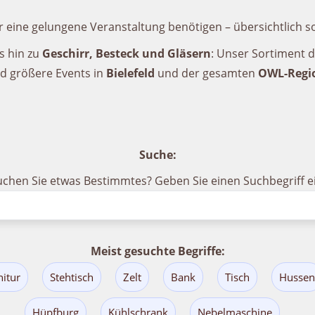
ür eine gelungene Veranstaltung benötigen – übersichtlich so
s hin zu
Geschirr, Besteck und Gläsern
: Unser Sortiment 
d größere Events in
Bielefeld
und der gesamten
OWL-Regi
Suche:
uchen Sie etwas Bestimmtes? Geben Sie einen Suchbegriff ei
Meist gesuchte Begriffe:
nitur
Stehtisch
Zelt
Bank
Tisch
Hussen
Hüpfburg
Kühlschrank
Nebelmaschine