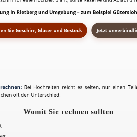
schirr für eine Hochzeit plant, sollte Reserve und Ablauf dir
rung in Rietberg und Umgebung – zum Beispiel Gütersloh,
den Sie Geschirr, Gläser und Besteck
Jetzt unverbindl
erechnen:
Bei Hochzeiten reicht es selten, nur einen Tell
achen oft den Unterschied.
Womit Sie rechnen sollten
t
ser