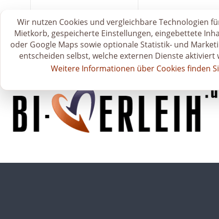
S
zum Mietkatalog 🗂️
🛒 Mietkorb & Anfr
Deprecated
: Creation of dynamic property Page::$__pages
Wir nutzen Cookies und vergleichbare Technologien für
t
Mietkorb, gespeicherte Einstellungen, eingebettete Inh
a
oder Google Maps sowie optionale Statistik- und Marketi
r
entscheiden selbst, welche externen Dienste aktiviert
t
Weitere Informationen über Cookies finden Si
s
e
i
t
e