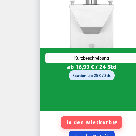
30%
Rabatt
Kurzbeschreibung
ab
16,99 €
/ 24 Std
Kaution: ab 25 € / Stk.
in den Mietkorb