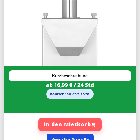
30%
Rabatt
Kurzbeschreibung
ab
16,99 €
/ 24 Std
Kaution: ab 25 € / Stk.
in den Mietkorb