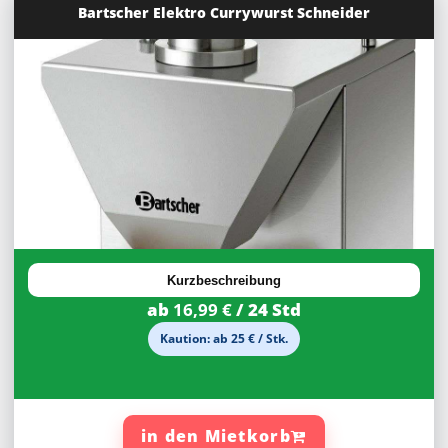
Bartscher Elektro Currywurst Schneider
30%
Rabatt
Kurzbeschreibung
ab
16,99 €
/ 24 Std
Kaution: ab 25 € / Stk.
in den Mietkorb