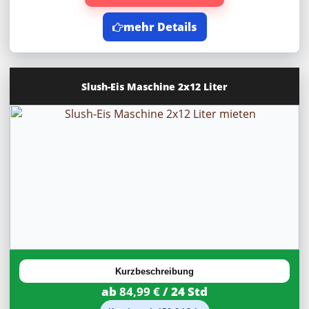
mehr Details
Slush-Eis Maschine 2x12 Liter
20%
Rabatt
Kurzbeschreibung
ab
84,99 €
/ 24 Std