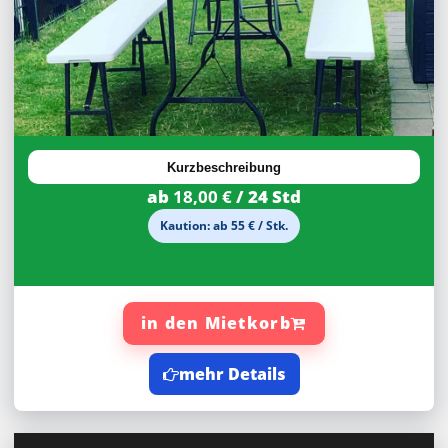
27,92%
Rabatt
Kurzbeschreibung
ab
18,00 €
/ 24 Std
Kaution: ab 55 € / Stk.
in den Mietkorb
mehr Details