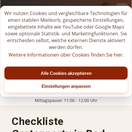
BI-VERLEIH.DE
Deprecated
: Creation of dynamic property
M
Wir nutzen Cookies und vergleichbare Technologien für
Page::$__pages_city_seo_applied is deprecated in
i
einen stabilen Mietkorb, gespeicherte Einstellungen,
/users/tiwrow/www/verleih/modules/pages_city_seo/pr
e
eingebettete Inhalte wie YouTube oder Google Maps
on line
180
t
sowie optionale Statistik- und Marketingfunktionen. Sie
k
entscheiden selbst, welche externen Dienste aktiviert
o
werden dürfen.
r
Weitere Informationen über Cookies finden Sie hier.
b
Tel.
+49 (0)176-20268581
ö
Jetzt geöffnet
f
Alle Cookies akzeptieren
f
Mo - Fr: 07:00 - 22:00 Uhr (bis Jahresende)
n
Einstellungen anpassen
Sa: 07:00 - 20:00 Uhr (nach 15:00 Uhr nur nach Vereinbarung)
e
So/Feiertage: nur für gebuchte Veranstaltungen
n
Mittagspause: 11:00 - 12:00 Uhr
Checkliste