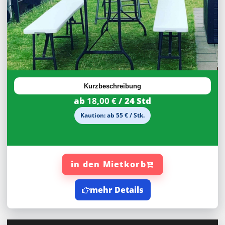
27,92%
Rabatt
Kurzbeschreibung
ab
18,00 €
/ 24 Std
Kaution: ab 55 € / Stk.
in den Mietkorb
mehr Details