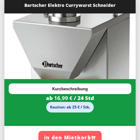
Bartscher Elektro Currywurst Schneider
30%
Rabatt
Kurzbeschreibung
ab
16,99 €
/ 24 Std
Kaution: ab 25 € / Stk.
in den Mietkorb