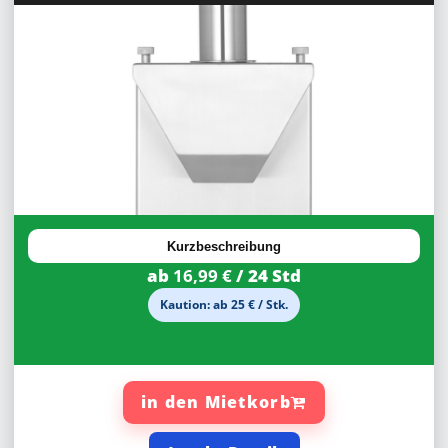
30%
Rabatt
Kurzbeschreibung
ab
16,99 €
/ 24 Std
Kaution: ab 25 € / Stk.
in den Mietkorb