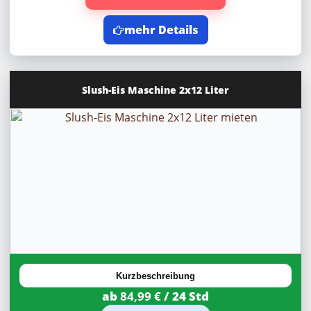
mehr Details
Slush-Eis Maschine 2x12 Liter
20%
Rabatt
Kurzbeschreibung
ab
84,99 €
/ 24 Std