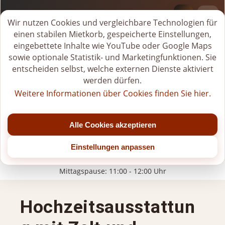
BI-VERLEIH.DE
Deprecated
: Creation of dynamic property
M
Wir nutzen Cookies und vergleichbare Technologien für
Page::$__pages_city_seo_applied is deprecated in
i
einen stabilen Mietkorb, gespeicherte Einstellungen,
/users/tiwrow/www/verleih/modules/pages_city_seo/pr
e
eingebettete Inhalte wie YouTube oder Google Maps
on line
180
t
sowie optionale Statistik- und Marketingfunktionen. Sie
k
entscheiden selbst, welche externen Dienste aktiviert
o
werden dürfen.
r
Weitere Informationen über Cookies finden Sie hier.
b
Tel.
+49 (0)176-20268581
ö
Jetzt geöffnet
f
Alle Cookies akzeptieren
f
Mo - Fr: 07:00 - 22:00 Uhr (bis Jahresende)
n
Einstellungen anpassen
Sa: 07:00 - 20:00 Uhr (nach 15:00 Uhr nur nach Vereinbarung)
e
So/Feiertage: nur für gebuchte Veranstaltungen
n
Mittagspause: 11:00 - 12:00 Uhr
Hochzeitsausstattun