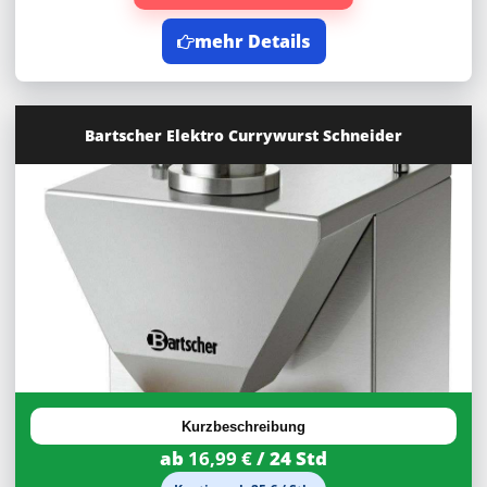
mehr Details
Bartscher Elektro Currywurst Schneider
30%
Rabatt
Kurzbeschreibung
ab
16,99 €
/ 24 Std