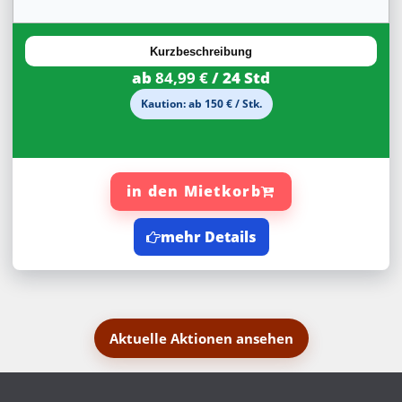
20%
Rabatt
Kurzbeschreibung
ab
84,99 €
/ 24 Std
Kaution: ab 150 € / Stk.
in den Mietkorb
mehr Details
Aktuelle Aktionen ansehen