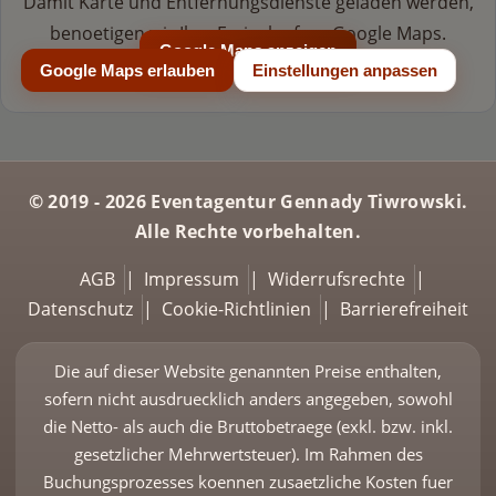
Damit Karte und Entfernungsdienste geladen werden,
benoetigen wir Ihre Freigabe fuer Google Maps.
Google Maps anzeigen
Google Maps erlauben
Einstellungen anpassen
© 2019 - 2026 Eventagentur Gennady Tiwrowski.
Alle Rechte vorbehalten.
AGB
|
Impressum
|
Widerrufsrechte
|
Datenschutz
|
Cookie-Richtlinien
|
Barrierefreiheit
Die auf dieser Website genannten Preise enthalten,
sofern nicht ausdruecklich anders angegeben, sowohl
die Netto- als auch die Bruttobetraege (exkl. bzw. inkl.
gesetzlicher Mehrwertsteuer). Im Rahmen des
Buchungsprozesses koennen zusaetzliche Kosten fuer