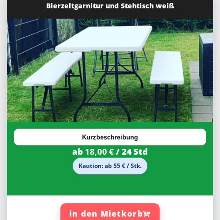
Bierzeltgarnitur und Stehtisch weiß
27,92%
Rabatt
Kurzbeschreibung
ab
18,00 €
/ 24 Std
Kaution: ab 55 € / Stk.
in den Mietkorb