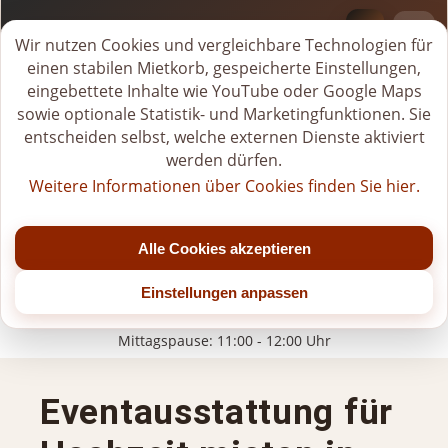
BI-VERLEIH.DE
Deprecated
: Creation of dynamic property
M
Wir nutzen Cookies und vergleichbare Technologien für
Page::$__pages_city_seo_applied is deprecated in
i
einen stabilen Mietkorb, gespeicherte Einstellungen,
/users/tiwrow/www/verleih/modules/pages_city_seo/pr
e
eingebettete Inhalte wie YouTube oder Google Maps
on line
180
t
sowie optionale Statistik- und Marketingfunktionen. Sie
k
entscheiden selbst, welche externen Dienste aktiviert
o
werden dürfen.
r
Weitere Informationen über Cookies finden Sie hier.
b
Tel.
+49 (0)176-20268581
ö
Jetzt geöffnet
f
Alle Cookies akzeptieren
f
Mo - Fr: 07:00 - 22:00 Uhr (bis Jahresende)
n
Einstellungen anpassen
Sa: 07:00 - 20:00 Uhr (nach 15:00 Uhr nur nach Vereinbarung)
e
So/Feiertage: nur für gebuchte Veranstaltungen
n
Mittagspause: 11:00 - 12:00 Uhr
Eventausstattung für