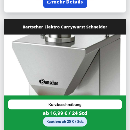
mehr Details
Bartscher Elektro Currywurst Schneider
30%
Rabatt
Kurzbeschreibung
ab
16,99 €
/ 24 Std
Kaution: ab 25 € / Stk.