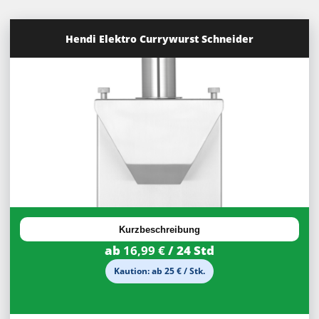
Hendi Elektro Currywurst Schneider
30%
Rabatt
Kurzbeschreibung
ab
16,99 €
/ 24 Std
Kaution: ab 25 € / Stk.