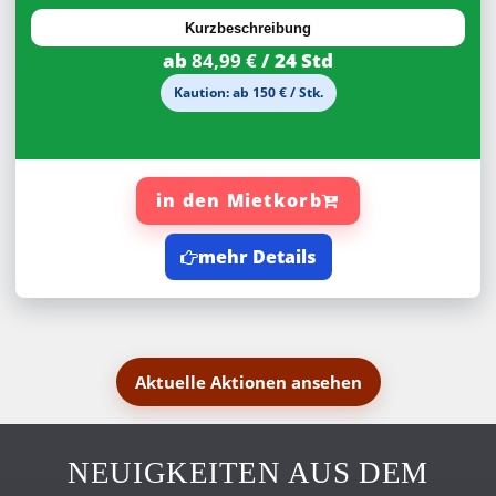
20%
Rabatt
Kurzbeschreibung
ab
84,99 €
/ 24 Std
Kaution: ab 150 € / Stk.
in den Mietkorb
mehr Details
Aktuelle Aktionen ansehen
NEUIGKEITEN AUS DEM