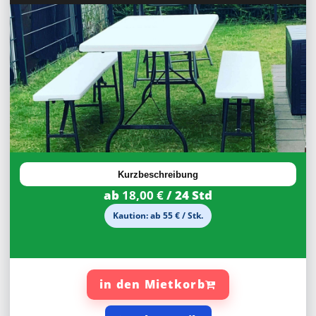
27,92%
Rabatt
Kurzbeschreibung
ab
18,00 €
/ 24 Std
Kaution: ab 55 € / Stk.
in den Mietkorb