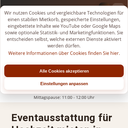
BI-VERLEIH.DE
Deprecated
: Creation of dynamic property
M
Wir nutzen Cookies und vergleichbare Technologien für
Page::$__pages_city_seo_applied is deprecated in
i
einen stabilen Mietkorb, gespeicherte Einstellungen,
/users/tiwrow/www/verleih/modules/pages_city_seo/pr
e
eingebettete Inhalte wie YouTube oder Google Maps
on line
180
t
sowie optionale Statistik- und Marketingfunktionen. Sie
k
entscheiden selbst, welche externen Dienste aktiviert
o
werden dürfen.
r
Weitere Informationen über Cookies finden Sie hier.
b
Tel.
+49 (0)176-20268581
ö
Jetzt geöffnet
f
Alle Cookies akzeptieren
f
Mo - Fr: 07:00 - 22:00 Uhr (bis Jahresende)
n
Einstellungen anpassen
Sa: 07:00 - 20:00 Uhr (nach 15:00 Uhr nur nach Vereinbarung)
e
So/Feiertage: nur für gebuchte Veranstaltungen
n
Mittagspause: 11:00 - 12:00 Uhr
Eventausstattung für