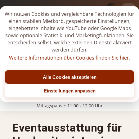
BI-VERLEIH.DE
Deprecated
: Creation of dynamic property
M
Wir nutzen Cookies und vergleichbare Technologien für
Page::$__pages_city_seo_applied is deprecated in
i
einen stabilen Mietkorb, gespeicherte Einstellungen,
/users/tiwrow/www/verleih/modules/pages_city_seo/pr
e
eingebettete Inhalte wie YouTube oder Google Maps
on line
180
t
sowie optionale Statistik- und Marketingfunktionen. Sie
k
entscheiden selbst, welche externen Dienste aktiviert
o
werden dürfen.
r
Weitere Informationen über Cookies finden Sie hier.
b
Tel.
+49 (0)176-20268581
ö
Jetzt geöffnet
f
Alle Cookies akzeptieren
f
Mo - Fr: 07:00 - 22:00 Uhr (bis Jahresende)
n
Einstellungen anpassen
Sa: 07:00 - 20:00 Uhr (nach 15:00 Uhr nur nach Vereinbarung)
e
So/Feiertage: nur für gebuchte Veranstaltungen
n
Mittagspause: 11:00 - 12:00 Uhr
Eventausstattung für