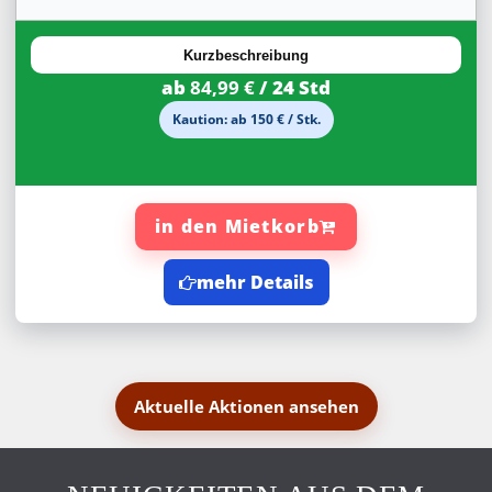
20%
Rabatt
Kurzbeschreibung
ab
84,99 €
/ 24 Std
Kaution: ab 150 € / Stk.
in den Mietkorb
mehr Details
Aktuelle Aktionen ansehen